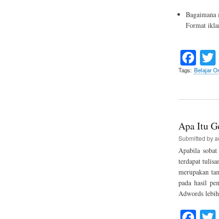
Bagaimana m
Format ikla
Fa
ce
Tags
Belajar On
bo
ok
Apa Itu G
Submitted by
a
Apabila sobat
terdapat tulis
merupakan ta
pada hasil pe
Adwords lebih
Fa