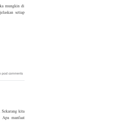
eka mungkin di
elaskan setiap
o post comments
. Sekarang kita
. Apa manfaat