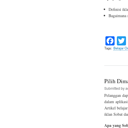
Definisi ikl
Bagaimana m
Fa
ce
Tags
Belajar On
bo
ok
Pilih Dim
Submitted by
a
Pelanggan dap
dalam aplikas
Artikel belaj
iklan Sobat da
Apa yang Sob