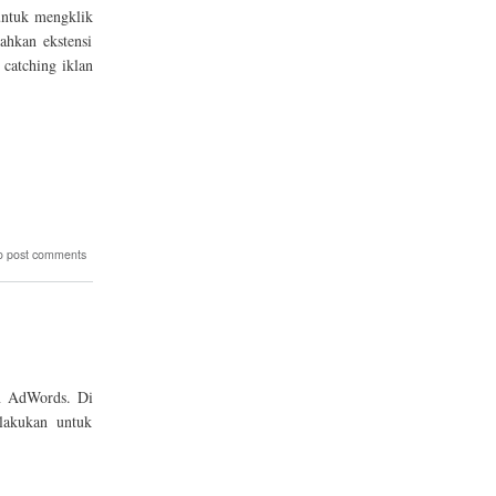
untuk mengklik
ahkan ekstensi
catching iklan
o post comments
an AdWords. Di
lakukan untuk