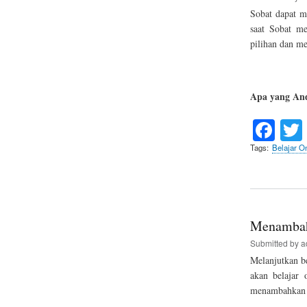
Sobat dapat m
saat Sobat me
pilihan dan m
Apa yang And
Fa
ce
Tags
Belajar On
bo
ok
Menambahk
Submitted by
a
Melanjutkan be
akan belajar
menambahkan e