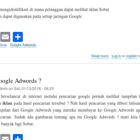
engidentifikasi di mana pelanggan dapat melihat iklan Sobat
n dapat digunakan pada setiap jaringan Google
T
E
S
wi
m
ha
line
Google Adwords
tte
ail
re
about
Read more
Log in
or
register
t
Pilih
r
Dimana
Pelanggan
Melihat
oogle Adwords ?
Iklan
Google
dmin
on
Sat, 01/13/2018 - 06:25
Adwords
 berselancar di internet melalui pencarian google pernah melihat tampilan h
iklan
an
pada hasil pencarian tersebut ? Nah hasil pencarian yang diberi tulisan
mpilan dari Google Adwords yang mereka membayar ke Google Adwords aga
ncarian. Sudah ada gambaran tentang apa itu Google Adwords ? mari kita 
 banyak lagi Sobat.
T
E
S