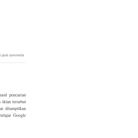
o post comments
asil pencarian
 iklan tersebut
r ditampilkan
belajar Google