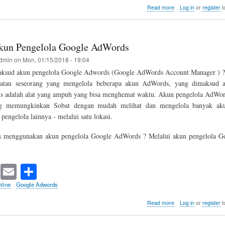
tte
ail
re
about
Read more
Log in
or
register
t
Menjangkau
r
Pelanggan
Dengan
Penargetan
kun Pengelola Google AdWords
Iklan
Yang
dmin
on
Mon, 01/15/2018 - 19:04
Tepat
ksud akun pengelola Google Adwords (Google AdWords Account Manager ) ?
 atau seseorang yang mengelola beberapa akun AdWords, yang dimaksud a
s adalah alat yang ampuh yang bisa menghemat waktu. Akun pengelola AdWor
g memungkinkan Sobat dengan mudah melihat dan mengelola banyak ak
pengelola lainnya - melalui satu lokasi.
s menggunakan akun pengelola Google AdWords ? Melalui akun pengelola G
T
E
S
wi
m
ha
line
Google Adwords
tte
ail
re
about
Read more
Log in
or
register
t
Apa
r
Itu