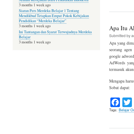
bo
3 months 1 week ago
ok
Siaran Pers Merdeka Belajar 1 Tentang
Mendikbud Tetapkan Empat Pokok Kebijakan
Pendidikan “Merdeka Belajar”
3 months 1 week ago
Apa Itu A
Ini Tantangan dan Syarat Terwujudnya Merdeka
Submitted by
a
Belajar
3 months 1 week ago
Apa yang dima
seorang agen
google adword
AdWords yan
termasuk akun 
Mengapa haru
Sobat dapat:
Fa
ce
Tags
Belajar On
bo
ok