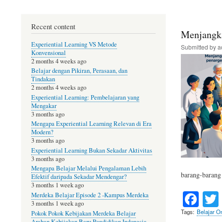
Belajar
Online
Recent content
Gratis
Menjangka
Experiential Learning VS Metode
Submitted by
a
Konvensional
2 months 4 weeks ago
Belajar dengan Pikiran, Perasaan, dan
Tindakan
2 months 4 weeks ago
Experiential Learning: Pembelajaran yang
Mengakar
3 months ago
Mengapa Experiential Learning Relevan di Era
Modern?
3 months ago
Experiential Learning Bukan Sekadar Aktivitas
3 months ago
Mengapa Belajar Melalui Pengalaman Lebih
barang-barang
Efektif daripada Sekadar Mendengar?
3 months 1 week ago
Fa
Merdeka Belajar Episode 2 -Kampus Merdeka
3 months 1 week ago
ce
Tags
Belajar On
Pokok Pokok Kebijakan Merdeka Belajar
Arahan Kebijakan Baru Pendidikan Indonesia