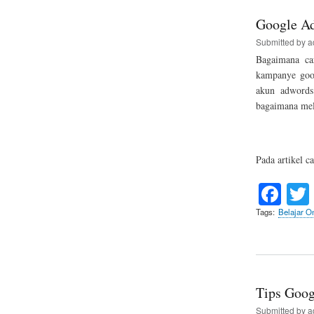
Google Ad
Submitted by
a
Bagaimana ca
kampanye goog
akun adwords
bagaimana mel
Pada artikel c
Fa
ce
Tags
Belajar On
bo
ok
Tips Goog
Submitted by
a