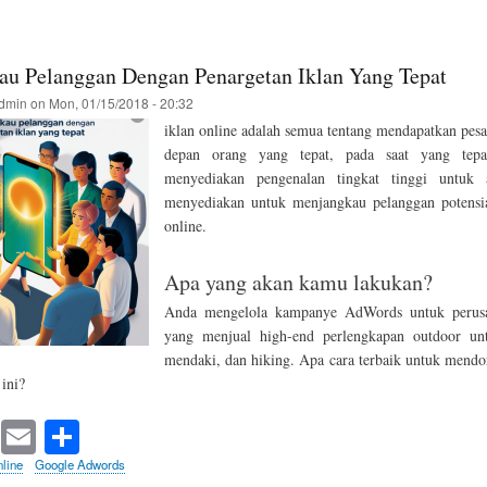
u Pelanggan Dengan Penargetan Iklan Yang Tepat
dmin
on
Mon, 01/15/2018 - 20:32
iklan online adalah semua tentang mendapatkan pesa
depan orang yang tepat, pada saat yang tepa
menyediakan pengenalan tingkat tinggi untuk
menyediakan untuk menjangkau pelanggan potensi
online.
Apa yang akan kamu lakukan?
Anda mengelola kampanye AdWords untuk perusa
yang menjual high-end perlengkapan outdoor un
mendaki, dan hiking. Apa cara terbaik untuk mendo
 ini?
T
E
S
wi
m
ha
line
Google Adwords