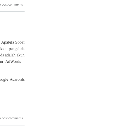
o post comments
 Apabila Sobat
kun pengelola
ds adalah akun
un AdWords -
oogle Adwords
o post comments