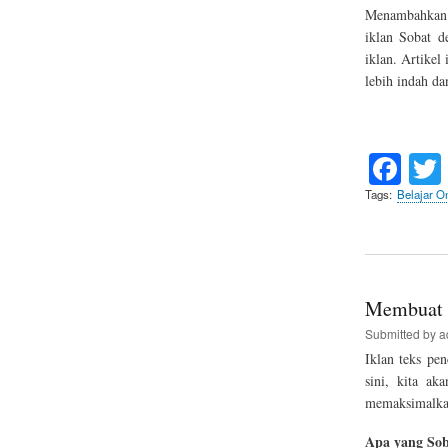
Menambahkan e
iklan Sobat d
iklan. Artike
lebih indah da
Fa
ce
Tags
Belajar On
bo
ok
Membuat T
Submitted by
a
Iklan teks pe
sini, kita a
memaksimalkan 
Apa yang Sob