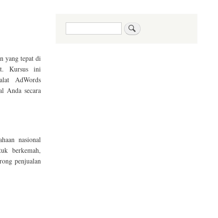
Search
n yang tepat di
t. Kursus ini
 alat AdWords
al Anda secara
haan nasional
tuk berkemah,
rong penjualan