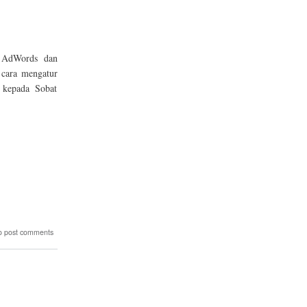
n AdWords dan
 cara mengatur
 kepada Sobat
o post comments