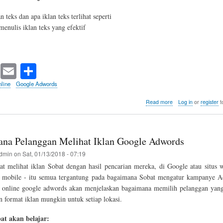
an teks dan apa iklan teks terlihat seperti
enulis iklan teks yang efektif
T
E
S
wi
m
ha
line
Google Adwords
tte
ail
re
about
Read more
Log in
or
register
t
Membuat
r
Text
Ads
Google
ana Pelanggan Melihat Iklan Google Adwords
Adwords
Secara
dmin
on
Sat, 01/13/2018 - 07:19
Efektif
at melihat iklan Sobat dengan hasil pencarian mereka, di Google atau situs w
i mobile - itu semua tergantung pada bagaimana Sobat mengatur kampanye 
ar online google adwords akan menjelaskan bagaimana memilih pelanggan yang
n format iklan mungkin untuk setiap lokasi.
at akan belajar: