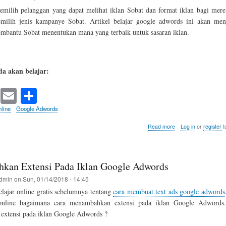
Dengan
emilih pelanggan yang dapat melihat iklan Sobat dan format iklan bagi mer
Tepat
milih jenis kampanye Sobat. Artikel belajar google adwords ini akan menj
embantu Sobat menentukan mana yang terbaik untuk sasaran iklan.
a akan belajar:
T
E
S
wi
m
ha
line
Google Adwords
tte
ail
re
about
Read more
Log in
or
register
t
Tips
r
Google
Adwords
-
an Extensi Pada Iklan Google Adwords
Memilih
Jenis
dmin
on
Sun, 01/14/2018 - 14:45
Kampanye
lajar online gratis sebelumnya tentang
cara membuat text ads google adwords
Iklan
 online bagaimana cara menambahkan extensi pada iklan Google Adwords
Terbaik
xtensi pada iklan Google Adwords ?