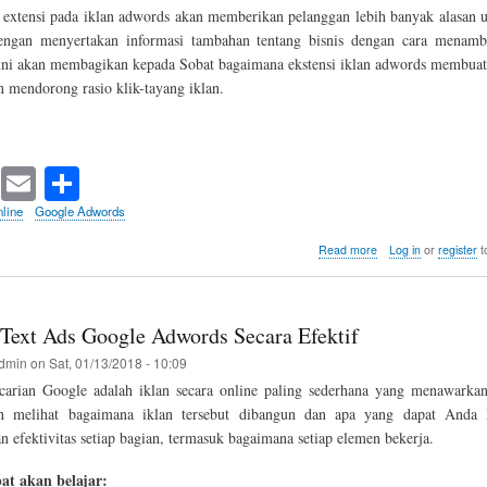
xtensi pada iklan adwords akan memberikan pelanggan lebih banyak alasan 
engan menyertakan informasi tambahan tentang bisnis dengan cara menamb
l ini akan membagikan kepada Sobat bagaimana ekstensi iklan adwords membuat 
n mendorong rasio klik-tayang iklan.
T
E
S
wi
m
ha
line
Google Adwords
tte
ail
re
about
Read more
Log in
or
register
t
Menambahkan
r
Extensi
Pada
Iklan
ext Ads Google Adwords Secara Efektif
Google
Adwords
dmin
on
Sat, 01/13/2018 - 10:09
ncarian Google adalah iklan secara online paling sederhana yang menawark
kan melihat bagaimana iklan tersebut dibangun dan apa yang dapat Anda 
efektivitas setiap bagian, termasuk bagaimana setiap elemen bekerja.
at akan belajar: