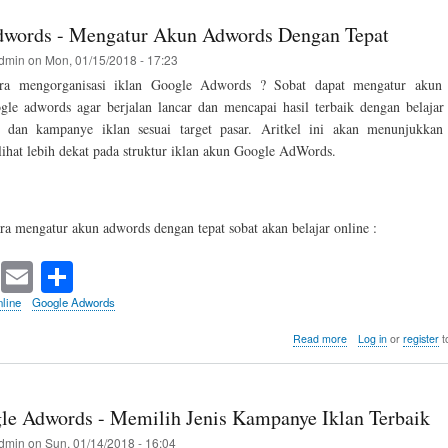
Akun
Pengelola
words - Mengatur Akun Adwords Dengan Tepat
Google
AdWords
dmin
on
Mon, 01/15/2018 - 17:23
ra mengorganisasi iklan Google Adwords ? Sobat dapat mengatur aku
le adwords agar berjalan lancar dan mencapai hasil terbaik dengan belajar
 dan kampanye iklan sesuai target pasar. Aritkel ini akan menunjukkan
ihat lebih dekat pada struktur iklan akun Google AdWords.
ara mengatur akun adwords dengan tepat sobat akan belajar online :
T
E
S
wi
m
ha
line
Google Adwords
tte
ail
re
about
Read more
Log in
or
register
t
Google
r
Adwords
-
Mengatur
le Adwords - Memilih Jenis Kampanye Iklan Terbaik
Akun
Adwords
dmin
on
Sun, 01/14/2018 - 16:04