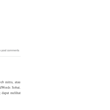
o post comments
eb mitra, atau
AdWords Sobat.
 dapat melihat