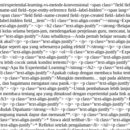
tent/experiential-learning-vs-metode-konvensional
<span class="field field--name-title field--type-string field--label-hidden">Experiential Learning VS Metode Konvensional</span> <span class="field field--name-uid field--type-entity-reference field--label-hidden"><span lang="" about="/Guru_Online" typeof="schema:Person" property="schema:name" datatype="">Guru Online</span></span> <span class="field field--name-created field--type-created field--label-hidden">Thu, 05/07/2026 - 07:05</span> <div class="clearfix text-formatted field field--name-body field--type-text-with-summary field--label-hidden field__item"><h1 class="text-align-center"><strong>Experiential Learning vs Metode Pembelajaran Konvensional: Perbedaan, Kelebihan, dan Mana yang Lebih Efektif?</strong></h1> <p class="text-align-justify"> </p> <h2 class="text-align-justify"><strong>Belajar Itu Seperti Apa, Sih?</strong></h2> <p class="text-align-justify"> </p> <p class="text-align-justify">Pernahkah Anda duduk di kelas selama berjam-jam, mendengarkan penjelasan guru, mencatat, lalu pulang… tapi beberapa hari kemudian hampir semua materi terasa menguap begitu saja?</p> <p class="text-align-justify"> </p> <p class="text-align-justify">Atau sebaliknya—Anda pernah belajar sesuatu dengan cara langsung mencoba, mungkin melalui praktik, simulasi, atau pengalaman nyata, dan tiba-tiba… *klik!* Semuanya terasa masuk akal?</p> <p class="text-align-justify"> </p> <p class="text-align-justify">Di sinilah muncul pertanyaan penting:</p> <p class="text-align-justify"> </p> <p class="text-align-justify"><strong>Metode belajar seperti apa yang sebenarnya paling efektif ?</strong></p> <p class="text-align-justify"> </p> <p class="text-align-justify">Di dunia pendidikan modern, dua pendekatan ini sering dibandingkan:</p> <p class="text-align-justify"> </p> <ol><li class="text-align-justify">Experiential Learning (belajar dari pengalaman)</li> <li class="text-align-justify">Metode Pembelajaran Konvensional (belajar dari penjelasan)</li> </ol><p class="text-align-justify"> </p> <p class="text-align-justify">Keduanya seperti dua jalan berbeda menuju tujuan yang sama. Tapi… jalan mana yang lebih cepat? Lebih menyenangkan? Atau justru lebih cocok untuk kondisi tertentu?</p> <p class="text-align-justify"> </p> <p class="text-align-justify">Mari kita bedah bersama.</p> <p class="text-align-justify"> </p> <h2 class="text-align-justify"><strong>Apa Itu Experiential Learning?</strong></h2> <p class="text-align-justify"> </p> <p class="text-align-justify">Bayangkan Anda ingin belajar berenang.</p> <p class="tex