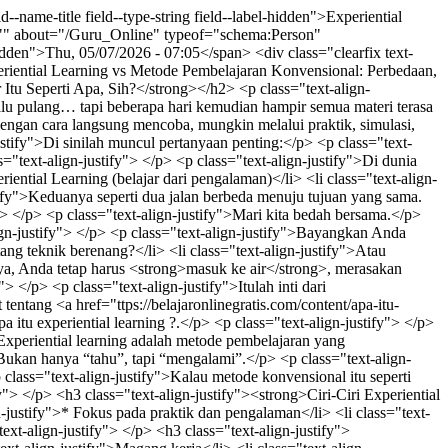
t-align-justify"> </p> <ul><li class="text-align-justify">Apakah cukup dengan membaca buku tentang teknik berenang?</li> <li class="text-align-justify">Atau menonton video tutorial?</li> </ul><p class="text-align-justify"> </p> <p class="text-align-justify">Mungkin membantu… tapi pada akhirnya, Anda tetap harus <strong>masuk ke air</strong>, merasakan sendiri bagaimana tubuh bergerak, bagaimana menjaga keseimbangan, dan bagaimana mengatasi rasa panik.</p> <p class="text-align-justify"> </p> <p class="text-align-justify">Itulah inti dari <strong>experiential learning</strong>.</p> <p class="text-align-justify"> </p> <p class="text-align-justify">Untuk pembahasan lebih lanjut tentang <a href="ttps://belajaronlinegratis.com/content/apa-itu-experiential-learning">Apa Itu Experiential Learning?</a> Anda daapt membaca tentang apa yang dimaksud dengan experiential pada link apa itu experiential learning ?.</p> <p class="text-align-justify"> </p> <h3 class="text-align-justify"><strong>Definisi Sederhana</strong></h3> <p class="text-align-justify"> </p> <p class="text-align-justify">Experiential learning adalah metode pembelajaran yang menekankan <strong>belajar melalui pengalaman langsung</strong>.</p> <p class="text-align-justify"> </p> <p class="text-align-justify">Bukan hanya “tahu”, tapi “mengalami”.</p> <p class="text-align-justify"> </p> <h3 class="text-align-justify"><strong>Analogi yang Mudah Dipahami</strong></h3> <p class="text-align-justify"> </p> <p class="text-align-justify">Kalau metode konvensional itu seperti membaca resep masakan,<br /> maka experiential learning adalah **langsung masuk dapur dan memasak**.</p> <p class="text-align-justify"> </p> <h3 class="text-align-justify"><strong>Ciri-Ciri Experiential Learning</strong></h3> <p class="text-align-justify"> </p> <ul><li class="text-align-justify">* Siswa aktif terlibat</li> <li class="text-align-justify">* Fokus pada praktik dan pengalaman</li> <li class="text-align-justify">* Belajar dari kesalahan (trial and error)</li> <li class="text-align-justify">* Refleksi setelah pengalaman</li> </ul><p class="text-align-justify"> </p> <h3 class="text-align-justify"><strong>Contoh Nyata</strong></h3> <p class="text-align-justify"> </p> <ul><li class="text-align-justify">Simulasi bisnis</li> <li class="text-align-justify">Magang kerja</li> <li class="text-align-justify">Role play (bermain peran)</li> <li class="text-align-justify">Praktikum</li> <li class="text-align-justify">Studi kasus langsung</li> </ul><p class="text-align-justify"> </p> <p class="text-align-justify">Di sini, pembelajaran terasa hidup. Bukan sekadar teori yang kering, tapi pengalaman yang “membekas”.</p> <p class="text-align-justify"> </p> <h2 class="text-align-justify"><strong>Apa Itu Metode Pembelajaran Konvensional?</strong></h2> <p class="text-align-justify"> </p> <p class="text-align-justify">Sekarang bayangkan situasi yang lebih familiar.</p> <p class="text-align-justify"> </p> <ol><li class="text-align-justify">Seorang guru berdiri di depan kelas.</li> <li class="text-align-justify">Siswa duduk rapi.</li> <li class="text-align-justify">Materi disampaikan.</li> <li class="text-align-justify">Siswa mencatat.</li> <li class="text-align-justify">Lalu ujian.</li> </ol><p class="text-align-justify"> </p> <p class="text-align-justify">Itulah yang kita kenal sebagai <strong>metode pembelajaran konvensional</strong>.</p> <p class="text-align-justify"> </p> <h3 class="text-align-justify"><strong>Definisi Sederhana</strong></h3> <p class="text-align-justify"> </p> <p class="text-align-justify">Metode konvensional adalah pendekatan pembelajaran yang berpusat pada guru (<strong>teacher-centered</strong>), di mana informasi disampaikan secara langsung kepada siswa.</p> <p class="text-align-justify"> </p> <h3 class="text-align-justify"><strong>Analogi yang Relatable</strong></h3> <p class="text-align-justify"> </p> <p class="text-align-justify">Jika experiential learning adalah memasak langsung, maka metode konvensional adalah <strong>menonton acara memasak di TV</strong>.</p> <p class="text-align-justify"> </p> <p class="text-align-justify">Anda tahu caranya… tapi belum tentu bisa melakukannya.</p> <p class="text-align-justify"> </p> <h3 class="text-align-justify"><strong>Ciri-Ciri Metode Konvensional</strong></h3> <p class="text-align-justify"> </p> <ul><li class="text-align-justify">Guru sebagai sumber utama informasi</li> <li class="text-align-justify">Siswa cenderung pasif</li> <li class="text-align-justify">Fokus pada teori dan hafalan</li> <li class="text-align-justify">Evaluasi melalui ujian tertulis</li> </ul><p class="text-align-justify"> </p> <h3 class="text-align-justify"><strong>Contoh</strong></h3> <p class="text-align-justify"> </p> <ul><li class="text-align-justify">Ceramah di kelas</li> <li class="text-align-justify">Membaca buku teks</li> <li class="text-align-justify">Menghafal materi</li> <li class="text-align-justify">Latihan soal</li> </ul><p class="text-align-justify"> </p> <p class="text-align-justify">Metode ini sudah digunakan selama puluhan, bahkan ratusan tahun. Dan ya—bukan tanpa alasan.</p> <p class="text-align-justify"> </p> <h2 class="text-align-justify"><strong>Perbedaan Experiential Learning dan Metode Konvensional</strong></h2> <p class="text-align-justify"> </p> <p class="text-align-justify">Agar lebih jelas, mari kita bandingkan secara langsung.</p> <p class="text-align-justify"> </p> <h3 class="text-align-justify"><strong>1. Cara Belajar</strong></h3> <p class="text-align-justify"> </p> <ul><li class="text-align-justify"><strong>Experiential Learning </strong>: Belajar dengan melakukan</li> <li class="text-align-justify"><strong>Konvensional</strong> : Belajar dengan mendengarkan dan membaca</li> </ul><p class="text-align-justify"> </p> <p class="text-align-justify">Seperti belajar naik sepeda—apakah Anda hanya ingin membaca panduan, atau langsung mencoba?</p> <p class="text-align-justify"> </p> <h3 class="text-align-justify"><strong>2. Peran Siswa</strong></h3> <p class="text-align-justify"> </p> <ul><li class="text-align-justify"><strong>Experiential Learning </strong>: Aktif, eksploratif, terlibat</li> <li class="text-align-justify"><strong>Konvensional</strong> : Pasif, menerima informasi</li> </ul><p class="text-align-justify"> </p> <p class="text-align-justify">Di satu sisi, siswa adalah “pemain utama”. Di sisi lain, siswa hanya “penonton”.</p> <p class="text-align-justify"> </p> <h3 class="text-align-justify"><strong>3. Peran Guru</strong></h3> <p class="text-align-justify"> </p> <ul><li class="text-align-justify"><strong>Experiential Learning</strong> : Fasilitator</li> <li class="text-align-justify"><strong>Konvensional</strong> : Pusat informasi</li> </ul><p class="text-align-justify"> </p> <p class="text-align-justify">Guru dalam experiential learning seperti pelatih, bukan “penyampai materi” semata.</p> <p class="text-align-justify"> </p> <h3 class="text-align-justify"><strong>4. Fokus Pembelajaran</strong></h3> <p class="text-align-justify"> </p> <ul><li class="text-align-justify"><strong>Experiential Learning</strong> : Pengalaman &amp; pemahaman mendalam</li> <li class="text-align-justify"><strong>Konvensional </strong>: Teori &amp; pengetahuan</li> </ul><p class="text-align-justify"> </p> <h3 class="text-align-justify"><strong>