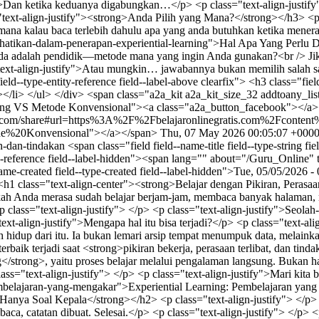
Thu, 07 May 2026 00:05:07 +000
an-dan-tindakan
<span class="field field--name-title field--type-string field--label-hidden">Belajar dengan Pikiran, Perasaan, dan Tindakan</span> <span class="field field--name-uid field--type-entity-reference field--label-hidden"><span lang="" about="/Guru_Online" typeof="schema:Person" property="schema:name" datatype="">Guru Online</span></span> <span class="field field--name-created field--type-created field--label-hidden">Tue, 05/05/2026 - 07:05</span> <div class="clearfix text-formatted field field--name-body field--type-text-with-summary field--label-hidden field__item"><h1 class="text-align-center"><strong>Belajar dengan Pikiran, Perasaan, dan Tindakan: Inti Experiential Learning</strong></h1> <p class="text-align-justify"> </p> <p class="text-align-justify">Pernahkah Anda merasa sudah belajar berjam-jam, membaca banyak halaman, menonton video penjelasan, bahkan mencatat penuh satu buku… tetapi beberapa hari kemudian semuanya menguap begitu saja?</p> <p class="text-align-justify"> </p> <p class="text-align-justify">Seolah-olah ilmu yang tadi masuk ke kepala hanya mampir sebentar, lalu pergi tanpa pamit.</p> <p class="text-align-justify"> </p> <p class="text-align-justify">Mengapa hal itu bisa terjadi?</p> <p class="text-align-justify"> </p> <p class="text-align-justify">Karena belajar bukan sekadar memasukkan informasi ke dalam otak. Belajar sejati jauh lebih hidup dari itu. Ia bukan lemari arsip tempat menumpuk data, melainkan taman yang perlu disentuh, dirawat, dan dialami.</p> <p class="text-align-justify"> </p> <p class="text-align-justify">Belajar terbaik terjadi saat <strong>pikiran bekerja, perasaan terlibat, dan tindakan bergerak</strong>.</p> <p class="text-align-justify"> </p> <p class="text-align-justify">Inilah inti dari <strong>experiential learning</strong>, yaitu proses belajar melalui pengalaman langsung. Bukan hanya tahu, tetapi mengalami. Bukan hanya mengerti, tetapi merasakan. Bukan hanya paham, tetapi mampu melakukan.</p> <p class="text-align-justify"> </p> <p class="text-align-justify">Mari kita bahas mengapa tiga unsur ini begitu penting. Selain itu <a href="https://belajaronlinegratis.com/content/experiential-learning-pembelajaran-yang-mengakar">Experiential Learning: Pembelajaran yang Mengakar</a>, Bukan Sekadar Teori</p> <p class="text-align-justify"> </p> <h2 class="text-align-justify"><strong>Belajar Bukan Hanya Soal Kepala</strong></h2> <p class="text-align-justify"> </p> <p class="text-align-justify">Banyak orang memandang belajar seperti mengisi gelas kosong. Guru bicara, murid mendengar. Buku dibaca, catatan dibuat. Selesai.</p> <p class="text-align-justify"> </p> <p class="text-align-justify">Tetapi manusia bukan gelas.</p> <p class="text-align-justify"> </p> <p class="text-align-justify">Manusia adalah makhluk kompleks. Kita berpikir, merasa, bertindak, gagal, mencoba lagi, lalu tumbuh.</p> <p class="text-align-justify"> </p> <p class="text-align-justify">Karena itu, proses belajar yang hanya menyentuh kepala sering terasa kering seperti tanah tanpa hujan.</p> <p class="text-align-justify"> </p> <p class="text-align-justify">Coba bayangkan dua orang ingin belajar memasak.</p> <p class="text-align-justify"> </p> <p class="text-align-justify">Orang pertama membaca resep selama dua jam. Orang kedua membaca resep selama 15 menit, lalu langsung masuk dapur, mencoba, salah menakar garam, panik saat minyak meletup, lalu akhirnya berhasil membuat makanan lezat.</p> <p class="text-align-justify"> </p> <p class="text-align-justify">Menurut Anda, siapa yang akan lebih ingat caranya?</p> <p class="text-align-justify"> </p> <p class="text-align-justify">Hampir pasti orang kedua.</p> <p class="text-align-justify"> </p> <p class="text-align-justify">Mengapa? Karena ia belajar dengan <strong>pikiran, perasaan, dan tindakan sekaligus</strong>.</p> <p class="text-align-justify"> </p> <h2 class="text-align-justify"><strong>Belajar dengan Pikiran: Saat Otak Menjadi Kompas</strong></h2> <p class="text-align-justify"> </p> <p class="text-align-justify">Mari mulai dari unsur pertama: <strong>pikiran</strong>.</p> <p class="text-align-justify"> </p> <p class="text-align-justify">Pikiran adalah pusat analisis. Di sinilah kita memahami konsep, menghubungkan informasi, memecahkan masalah, dan mengambil keputusan.</p> <p class="text-align-justify"> </p> <p class="text-align-justify">Tanpa pikiran, pengalaman hanya menjadi kejadian biasa.</p> <p class="text-align-justify"> </p> <p class="text-align-justify">Misalnya seseorang magang di perusahaan selama tiga bulan. Jika ia hanya datang, duduk, pulang, lalu mengulang rutinitas yang sama tanpa berpikir, maka pengalamannya akan dangkal. Tetapi jika ia bertanya:</p> <p class="text-align-justify"> </p> <ul><li class="text-align-justify">Mengapa strategi pemasaran ini berhasil?</li> <li class="text-align-justify">Kenapa tim mengalami konflik?</li> <li class="text-align-justify">Apa yang bisa diperbaiki dari proses k