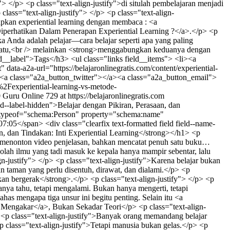
0
Guru Online
729 at https://belajaronlinegratis.com
erja?</li> </ul><p class="text-align-justify"> </p> <p class="text-align-justify">Maka pengalaman itu berubah menjadi tambang emas.</p> <p class="text-align-justify"> </p> <p class="text-align-justify">Pikiran bekerja seperti kompas. Ia membantu kita memahami arah dari setiap kejadian.</p> <p class="text-align-justify"> </p> <h3 class="text-align-justify"><strong>Mengapa Berpikir Penting dalam Belajar?</strong></h3> <p class="text-align-justify"> </p> <p class="text-align-justify">Karena informasi tanpa pemahaman ibarat batu bata tanpa semen. Banyak jumlahnya, tetapi mudah runtuh.</p> <p class="text-align-justify"> </p> <p class="text-align-justify">Saat kita berpikir aktif, kita:</p> <p class="text-align-justify"> </p> <ul><li class="text-align-justify">Menyusun makna</li> <li class="text-align-justify">Membandingkan ide</li> <li class="text-align-justify">Menilai benar atau salah</li> <li class="text-align-justify">Mengaitkan teori dengan realita</li> <li class="text-align-justify">Menemukan solusi baru</li> </ul><p class="text-align-justify"> </p> <p class="text-align-justify">Itulah sebabnya belajar aktif jauh lebih kuat dibanding sekadar menghafal.</p> <p class="text-align-justify"> </p> <h3 class="text-align-justify"><strong>Contoh Nyata</strong></h3> <p class="text-align-justify"> </p> <p class="text-align-justify">Seorang siswa belajar tentang hukum permintaan dan penawaran. Ia bisa saja menghafal definisi dari buku.</p> <p class="text-align-justify"> </p> <p class="text-align-justify">Namun saat ia melihat harga cabai naik di pasar dan mencoba menganalisis penyebabnya, ilmunya menjadi nyata.</p> <p class="text-align-justify"> </p> <p class="text-align-justify">Tiba-tiba teori ekonomi bukan lagi tulisan di halaman buku, melainkan hidup di depan matanya.</p> <p class="text-align-justify"> </p> <p class="text-align-justify">Bukankah itu jauh lebih menarik?</p> <p class="text-align-justify"> </p> <h2 class="text-align-justify"><strong>Belajar dengan Perasaan: Emosi Adalah Lem yang Merekatkan Ingatan</strong></h2> <p class="text-align-justify"> </p> <p class="text-align-justify">Sekarang mari bicara tentang sesuatu yang sering diremehkan dalam pendidikan: <strong>perasaan</strong>.</p> <p class="text-align-justify"> </p> <p class="text-align-justify">Banyak orang mengira emosi mengganggu belajar. Padahal justru sebaliknya, emosi sering menjadi pintu masuk paling kuat menuju ingatan.</p> <p class="text-align-justify"> </p> <p class="text-align-justify">Pernahkah Anda lupa materi pelajaran minggu lalu, tetapi masih ingat jelas rasa gugup saat presentasi pertama di depan kelas?</p> <p class="text-align-justify"> </p> <p class="text-align-justify">Itulah kekuatan emosi.</p> <p class="text-align-justify"> </p> <p class="text-align-justify">Perasaan bekerja seperti lem. Ia merekatkan pengalaman ke dalam memori.</p> <p class="text-align-justify"> </p> <h3 class="text-align-justify"><strong>Mengapa Emosi Membantu Belajar?</strong></h3> <p class="text-align-justify"> </p> <p class="text-align-justify">Karena otak manusia memberi perhatian lebih pada hal-hal yang bermakna secara emosional.</p> <p class="text-align-justify"> </p> <p class="text-align-justify">Saat Anda merasa:</p> <p class="text-align-justify"> </p> <ul><li class="text-align-justify">Bangga karena berhasil</li> <li class="text-align-justify">Malu karena salah</li> <li class="text-align-justify">Takut karena tantangan</li> <li class="text-align-justify">Senang karena menang</li> <li class="text-align-justify">Terharu karena dibantu</li> </ul><p class="text-align-justify"> </p> <p class="text-align-justify">Maka pengalaman itu cenderung lebih melekat.</p> <p class="text-align-justify"> </p> <h3 class="text-align-justify"><strong>Kisah Sederhana</strong></h3> <p class="text-align-justify"> </p> <p class="text-align-justify">Bayangkan seorang anak belajar naik sepeda.</p> <p class="text-align-justify"> </p> <p class="text-align-justify">Ia jatuh. Lututnya lecet. Ia menangis. Lalu ayahnya menyemangati. Ia mencoba lagi. Akhirnya berhasil melaju sendiri.</p> <p class="text-align-justify"> </p> <p class="text-align-justify">Apakah anak itu akan lupa momen tersebut?</p> <p class="text-align-justify"> </p> <p class="text-align-justify">Kemungkinan besar tidak.</p> <p class="text-align-justify"> </p> <p class="text-align-justify">Karena di sana ada rasa takut, sakit, harapan, dan kebanggaan. Semua emosi itu membuat pembelajaran menjadi dalam.</p> <p class="text-align-justify"> </p> <p class="text-align-justify">Bandingkan dengan membaca buku berjudul <strong>Cara Naik Sepeda</strong> selama dua jam.</p> <p class="text-align-justify"> </p> <p class="text-align-justify">Mana yang lebih membekas?</p> <p class="text-align-justify"> </p> <h3 class="text-align-justify"><strong>Pendidikan yang Kering Emosi</strong></h3> <p class="text-align-justify"> </p> <p class="text-align-justify">S