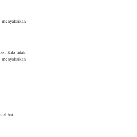
a menyaksikan
is. Kita tidak
g menyaksikan
erlihat.