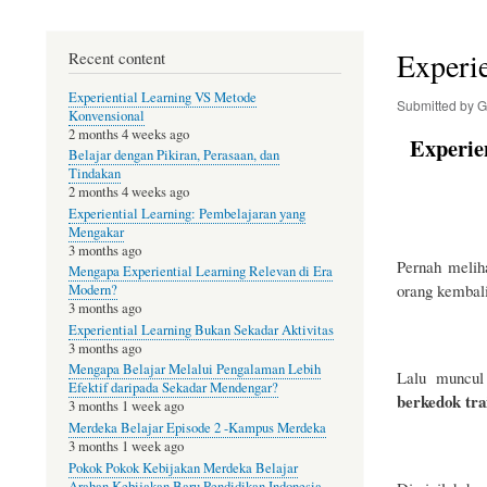
Belajar
Online
Experie
Recent content
Gratis
Experiential Learning VS Metode
Submitted by
G
Konvensional
2 months 4 weeks ago
Experie
Belajar dengan Pikiran, Perasaan, dan
Tindakan
2 months 4 weeks ago
Experiential Learning: Pembelajaran yang
Mengakar
3 months ago
Pernah melih
Mengapa Experiential Learning Relevan di Era
orang kembali
Modern?
3 months ago
Experiential Learning Bukan Sekadar Aktivitas
3 months ago
Mengapa Belajar Melalui Pengalaman Lebih
Lalu muncul
Efektif daripada Sekadar Mendengar?
berkedok tra
3 months 1 week ago
Merdeka Belajar Episode 2 -Kampus Merdeka
3 months 1 week ago
Pokok Pokok Kebijakan Merdeka Belajar
Arahan Kebijakan Baru Pendidikan Indonesia