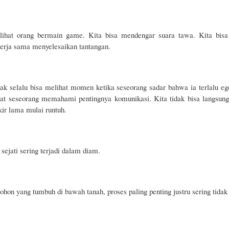
lihat orang bermain game. Kita bisa mendengar suara tawa. Kita bis
erja sama menyelesaikan tantangan.
idak selalu bisa melihat momen ketika seseorang sadar bahwa ia terlalu ego
saat seseorang memahami pentingnya komunikasi. Kita tidak bisa langsun
kir lama mulai runtuh.
sejati sering terjadi dalam diam.
ohon yang tumbuh di bawah tanah, proses paling penting justru sering tidak t