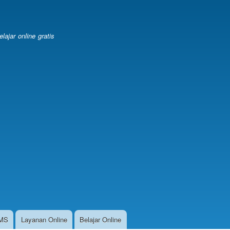
Skip
to
main
ajar online gratis
content
MS
Layanan Online
Belajar Online