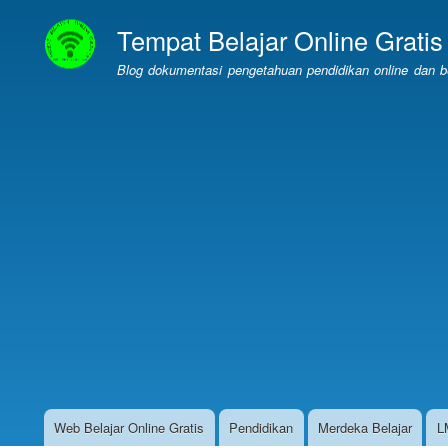
Tempat Belajar Online Gratis
Blog dokumentasi pengetahuan pendidikan online dan bel
Web Belajar Online Gratis
Pendidikan
Merdeka Belajar
L
Website