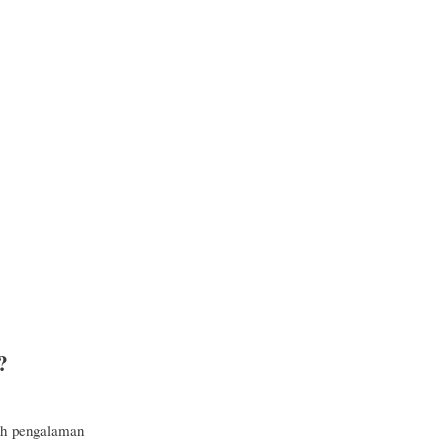
?
bah pengalaman