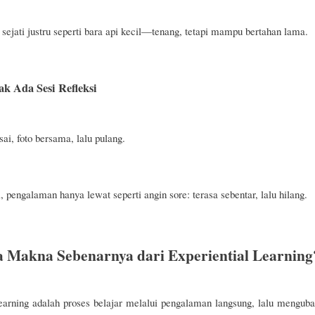
sejati justru seperti bara api kecil—tenang, tetapi mampu bertahan lama.
k Ada Sesi Refleksi
sai, foto bersama, lalu pulang.
, pengalaman hanya lewat seperti angin sore: terasa sebentar, lalu hilang.
a Makna Sebenarnya dari Experiential Learning
learning adalah proses belajar melalui pengalaman langsung, lalu mengu