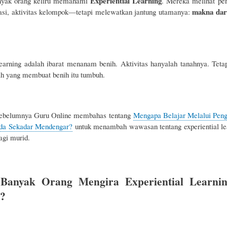
Experiential Learning
anyak orang keliru memahami
. Mereka melihat p
makna dar
asi, aktivitas kelompok—tetapi melewatkan jantung utamanya:
learning adalah ibarat menanam benih. Aktivitas hanyalah tanahnya. Tetap
 yang membuat benih itu tumbuh.
 sebelumnya Guru Online membahas tentang
Mengapa Belajar Melalui Pen
pada Sekadar Mendengar?
untuk menambah wawasan tentang experiential lea
agi murid.
Banyak Orang Mengira Experiential Learni
s?