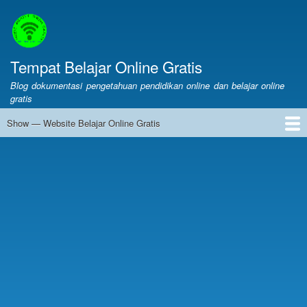
Skip
to
main
content
Tempat Belajar Online Gratis
Blog dokumentasi pengetahuan pendidikan online dan belajar online
gratis
Show — Website Belajar Online Gratis
Website
Belajar
Web Belajar Online Gratis
Pendidikan
Merdeka Belajar
LMS
Layanan Online
Belajar Online
Online
Gratis