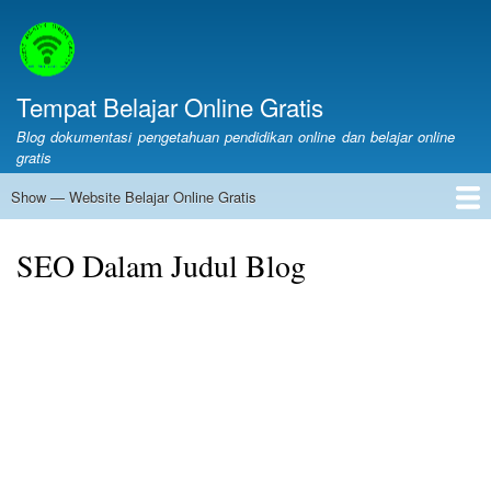
Skip
to
main
content
Tempat Belajar Online Gratis
Blog dokumentasi pengetahuan pendidikan online dan belajar online
gratis
Show — Website Belajar Online Gratis
Website
Belajar
Web Belajar Online Gratis
Pendidikan
Merdeka Belajar
LMS
Layanan Online
Belajar Online
Online
SEO Dalam Judul Blog
Gratis