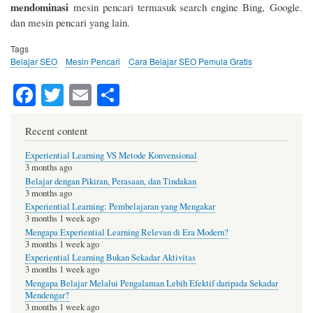
mendominasi
mesin pencari termasuk search engine Bing, Google.
dan mesin pencari yang lain.
Tags
Belajar SEO
Mesin Pencari
Cara Belajar SEO Pemula Gratis
Fa
T
E
S
ce
wi
m
ha
bo
tte
ail
re
Recent content
ok
r
Experiential Learning VS Metode Konvensional
3 months ago
Belajar dengan Pikiran, Perasaan, dan Tindakan
3 months ago
Experiential Learning: Pembelajaran yang Mengakar
3 months 1 week ago
Mengapa Experiential Learning Relevan di Era Modern?
3 months 1 week ago
Experiential Learning Bukan Sekadar Aktivitas
3 months 1 week ago
Mengapa Belajar Melalui Pengalaman Lebih Efektif daripada Sekadar
Mendengar?
3 months 1 week ago