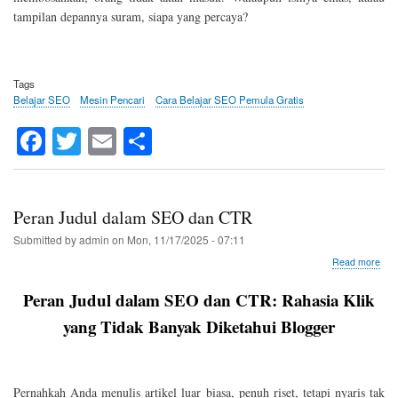
tampilan depannya suram, siapa yang percaya?
Tags
Belajar SEO
Mesin Pencari
Cara Belajar SEO Pemula Gratis
Fa
T
E
S
ce
wi
m
ha
bo
tte
ail
re
ok
r
Peran Judul dalam SEO dan CTR
Submitted by
admin
on
Mon, 11/17/2025 - 07:11
abo
Read more
Per
Judu
Peran Judul dalam SEO dan CTR: Rahasia Klik
dal
SE
yang Tidak Banyak Diketahui Blogger
dan
CT
Pernahkah Anda menulis artikel luar biasa, penuh riset, tetapi nyaris tak