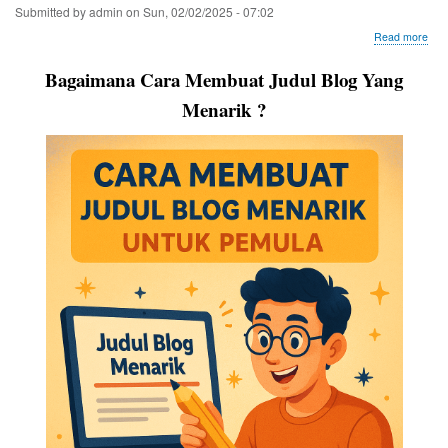
Submitted by
admin
on
Sun, 02/02/2025 - 07:02
abo
Read more
Car
Mem
Bagaimana Cara Membuat Judul Blog Yang
Judu
Blo
Menarik ?
Men