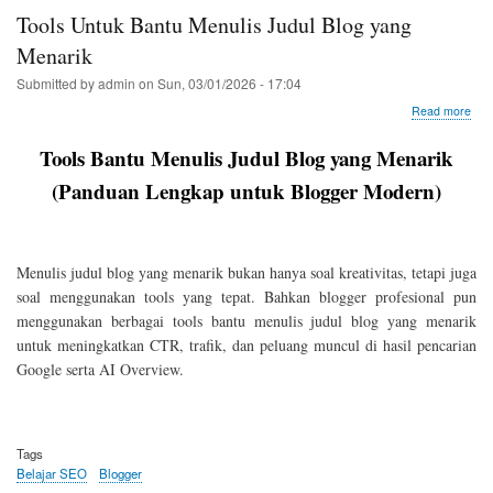
Tools Untuk Bantu Menulis Judul Blog yang
Menarik
Submitted by
admin
on
Sun, 03/01/2026 - 17:04
abo
Read more
Tool
Unt
Tools Bantu Menulis Judul Blog yang Menarik
Ban
Men
(Panduan Lengkap untuk Blogger Modern)
Judu
Blo
yan
Men
Menulis judul blog yang menarik bukan hanya soal kreativitas, tetapi juga
soal menggunakan tools yang tepat. Bahkan blogger profesional pun
menggunakan berbagai tools bantu menulis judul blog yang menarik
untuk meningkatkan CTR, trafik, dan peluang muncul di hasil pencarian
Google serta AI Overview.
Tags
Belajar SEO
Blogger