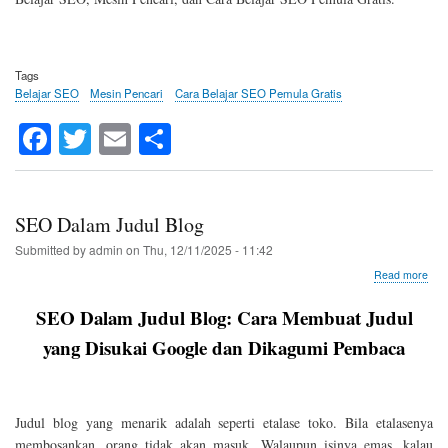
Tags
Belajar SEO
Mesin Pencari
Cara Belajar SEO Pemula Gratis
Fa
T
E
S
ce
wi
m
ha
bo
tte
ail
re
ok
r
SEO Dalam Judul Blog
Submitted by
admin
on
Thu, 12/11/2025 - 11:42
abo
Read more
SE
Dal
SEO Dalam Judul Blog: Cara Membuat Judul
Judu
Blo
yang Disukai Google dan Dikagumi Pembaca
Judul blog yang menarik adalah seperti etalase toko. Bila etalasenya
membosankan, orang tidak akan masuk. Walaupun isinya emas, kalau