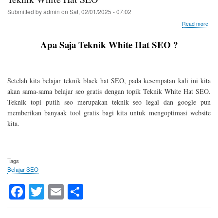
ok
r
Submitted by
admin
on
Sat, 02/01/2025 - 07:02
abo
Read more
Tekn
Whi
Apa Saja Teknik White Hat SEO ?
Hat
SE
Setelah kita belajar teknik black hat SEO, pada kesempatan kali ini kita
akan sama-sama belajar seo gratis dengan topik Teknik White Hat SEO.
Teknik topi putih seo merupakan teknik seo legal dan google pun
memberikan banyaak tool gratis bagi kita untuk mengoptimasi website
kita.
Tags
Belajar SEO
Fa
T
E
S
ce
wi
m
ha