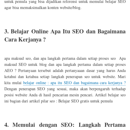
untuk pemula yang bisa dijadikan referensi untuk memulai belajar SEO
agar bisa memaksimalkan konten website/blog.
3. Belajar Online Apa Itu SEO dan Bagaimana
Cara Kerjanya ?
apa maksud seo, dan apa langkah pertama dalam setiap proses seo Apa
maksud SEO untuk blog dan apa langkah pertama dalam setiap proses
AEO ? Pertanyaan tersebut adalah pertanyaaan dasar yang harus Anda
ketahui dan ketahua setiap langkah penerapan seo untuk website. Mari
kita mulai
belajar online : apa itu SEO dan bagaimana cara kerjanya ?
Dengan penerapan SEO yang sesuai, maka akan berpengaruh terhadap
posisi website Anda di hasil pencarian mesin pencari. Artikel belajar seo
ini bagian dari artikel pilar seo : Belajar SEO gratis untuk pemula
4. Memulai dengan SEO: Langkah Pertama