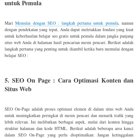
untuk Pemula
Mari
Memulai dengan SEO : langkah pertama untuk pemula
, namun
dengan pendekatan yang tepat, Anda dapat meletakkan fondasi yang kuat
untuk keberhasilan belajar seo gratis untuk pemula dalam jangka panjang
situs web Anda di halaman hasil pencarian mesin pencari. Berikut adalah
langkah pertama yang penting untuk diambil ketika baru memulai dengan
belajar SEO :
5. SEO On Page : Cara Optimasi Konten dan
Situs Web
SEO On-Page adalah proses optimasi elemen di dalam situs web Anda
untuk meningkatkan peringkat di mesin pencari dan menarik trafik yang
lebih relevan. Ini melibatkan berbagai aspek, mulai dari konten hingga
struktur halaman dan kode HTML. Berikut adalah beberapa area kunci
dalam SEO On-Page yang perlu dioptimalkan: Jangan ketinggalam