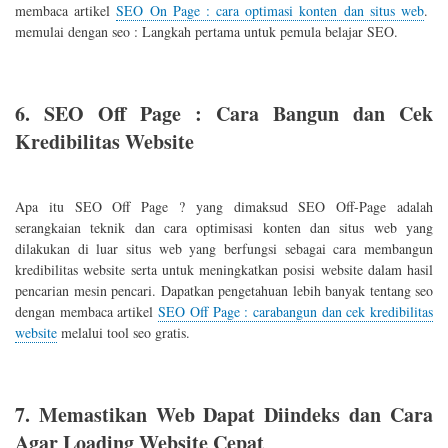
membaca artikel
SEO On Page : cara optimasi konten dan situs web
.
memulai dengan seo : Langkah pertama untuk pemula belajar SEO.
6. SEO Off Page : Cara Bangun dan Cek
Kredibilitas Website
Apa itu SEO Off Page ? yang dimaksud SEO Off-Page adalah
serangkaian teknik dan cara optimisasi konten dan situs web yang
dilakukan di luar situs web yang berfungsi sebagai cara membangun
kredibilitas website serta untuk meningkatkan posisi website dalam hasil
pencarian mesin pencari. Dapatkan pengetahuan lebih banyak tentang seo
dengan membaca artikel
SEO Off Page : carabangun dan cek kredibilitas
website
melalui tool seo gratis.
7. Memastikan Web Dapat Diindeks dan Cara
Agar Loading Website Cepat