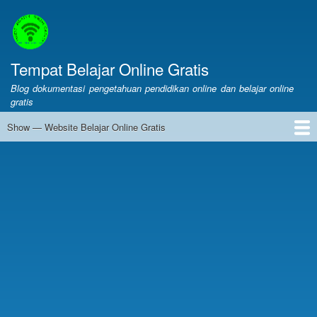
Skip
to
main
content
Tempat Belajar Online Gratis
Blog dokumentasi pengetahuan pendidikan online dan belajar online
gratis
Show — Website Belajar Online Gratis
Website
Belajar
Web Belajar Online Gratis
Pendidikan
Merdeka Belajar
LMS
Layanan Online
Belajar Online
Online
Gratis