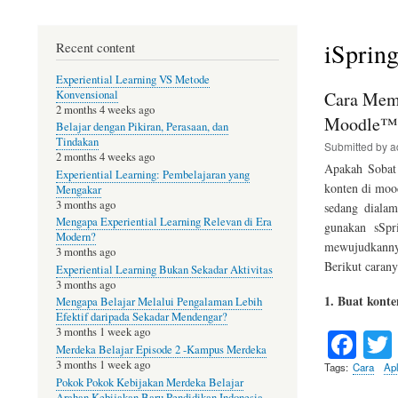
Belajar
Online
iSprin
Recent content
Gratis
Experiential Learning VS Metode
Konvensional
Cara Memb
2 months 4 weeks ago
Moodle™ 
Belajar dengan Pikiran, Perasaan, dan
Tindakan
Submitted by
a
2 months 4 weeks ago
Apakah Sobat
Experiential Learning: Pembelajaran yang
konten di moo
Mengakar
3 months ago
sedang dialam
Mengapa Experiential Learning Relevan di Era
gunakan sSpr
Modern?
mewujudkanny
3 months ago
Berikut carany
Experiential Learning Bukan Sekadar Aktivitas
3 months ago
1. Buat konte
Mengapa Belajar Melalui Pengalaman Lebih
Efektif daripada Sekadar Mendengar?
Fa
3 months 1 week ago
Merdeka Belajar Episode 2 -Kampus Merdeka
ce
3 months 1 week ago
Tags
Cara
Apl
Pokok Pokok Kebijakan Merdeka Belajar
bo
Arahan Kebijakan Baru Pendidikan Indonesia