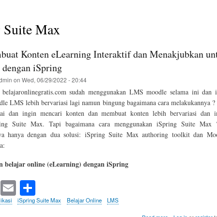
g Suite Max
uat Konten eLearning Interaktif dan Menakjubkan un
dengan iSpring
dmin
on
Wed, 06/29/2022 - 20:44
 belajaronlinegratis.com sudah menggunakan LMS moodle selama ini dan 
dle LMS lebih bervariasi lagi namun bingung bagaimana cara melakukannya ? 
ai dan ingin mencari konten dan membuat konten lebih bervariasi dan in
ing Suite Max. Tapi bagaimana cara menggunakan iSpring Suite Max 
a hanya dengan dua solusi: iSpring Suite Max authoring toolkit dan 
a:
n belajar online (eLearning) dengan iSpring
T
E
S
wi
m
ha
ikasi
iSpring Suite Max
Belajar Online
LMS
tte
ail
re
about