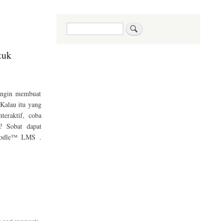
Search
tuk
ingin membuat
Kalau itu yang
teraktif, coba
? Sobat dapat
Moodle™ LMS .