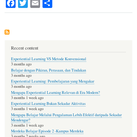
Fa
T
E
S
ce
wi
m
ha
bo
tte
ail
re
ok
r
Recent content
Experiential Learning VS Metode Konvensional
3 months ago
Belajar dengan Pikiran, Perasaan, dan Tindakan
3 months ago
Experiential Learning: Pembelajaran yang Mengakar
3 months ago
Mengapa Experiential Learning Relevan di Era Modern?
3 months 1 week ago
Experiential Learning Bukan Sekadar Aktivitas
3 months 1 week ago
Mengapa Belajar Melalui Pengalaman Lebih Efektif daripada Sekadar
Mendengar?
3 months 1 week ago
Merdeka Belajar Episode 2 -Kampus Merdeka
3 months 2 weeks ago