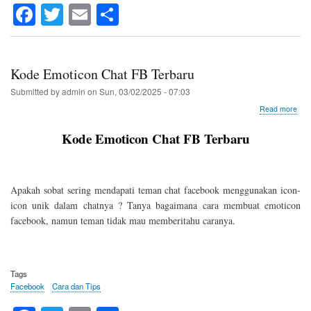
Fa
T
E
S
ce
wi
m
ha
bo
tte
ail
re
ok
r
Kode Emoticon Chat FB Terbaru
Submitted by
admin
on
Sun, 03/02/2025 - 07:03
abo
Read more
Kod
Emo
Kode Emoticon Chat FB Terbaru
Cha
FB
Ter
Apakah sobat sering mendapati teman chat facebook menggunakan icon-
icon unik dalam chatnya ? Tanya bagaimana cara membuat emoticon
facebook, namun teman tidak mau memberitahu caranya.
Tags
Facebook
Cara dan Tips