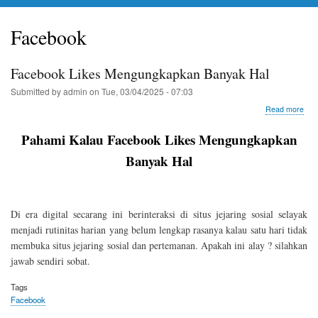
Facebook
Facebook Likes Mengungkapkan Banyak Hal
Submitted by
admin
on
Tue, 03/04/2025 - 07:03
abo
Read more
Fac
Like
Pahami Kalau Facebook Likes Mengungkapkan
Men
Ban
Banyak Hal
Hal
Di era digital secarang ini berinteraksi di situs jejaring sosial selayak
menjadi rutinitas harian yang belum lengkap rasanya kalau satu hari tidak
membuka situs jejaring sosial dan pertemanan. Apakah ini alay ? silahkan
jawab sendiri sobat.
Tags
Facebook