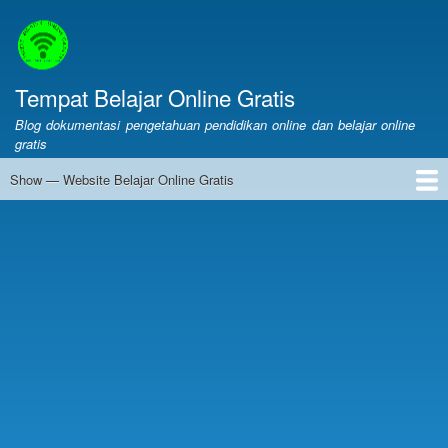
Skip
to
main
content
Tempat Belajar Online Gratis
Blog dokumentasi pengetahuan pendidikan online dan belajar online
gratis
Show — Website Belajar Online Gratis
Website
Belajar
Web Belajar Online Gratis
Pendidikan
Merdeka Belajar
LMS
Layanan Online
Belajar Online
Online
Gratis