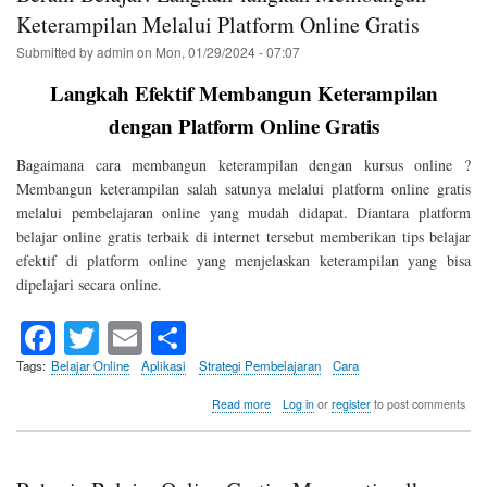
Tersembunyi
Keterampilan Melalui Platform Online Gratis
Web
Submitted by
admin
on
Mon, 01/29/2024 - 07:07
Belajar
Online
Langkah Efektif Membangun Keterampilan
Gratis
dengan Platform Online Gratis
Bagaimana cara membangun keterampilan dengan kursus online ?
Membangun keterampilan salah satunya melalui platform online gratis
melalui pembelajaran online yang mudah didapat. Diantara platform
belajar online gratis terbaik di internet tersebut memberikan tips belajar
efektif di platform online yang menjelaskan keterampilan yang bisa
dipelajari secara online.
Fa
T
E
S
ce
wi
m
ha
Tags
Belajar Online
Aplikasi
Strategi Pembelajaran
Cara
bo
tte
ail
re
about
Read more
Log in
or
register
to post comments
Berani
ok
r
Belajar:
Langkah-
langkah