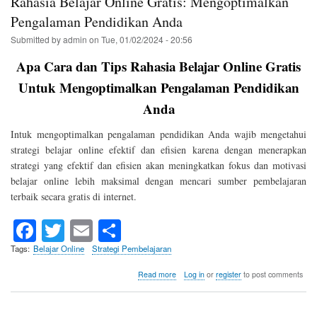
Rahasia Belajar Online Gratis: Mengoptimalkan
Membangun
Keterampilan
Pengalaman Pendidikan Anda
Melalui
Submitted by
admin
on
Tue, 01/02/2024 - 20:56
Platform
Online
Apa Cara dan Tips Rahasia Belajar Online Gratis
Gratis
Untuk Mengoptimalkan Pengalaman Pendidikan
Anda
Intuk mengoptimalkan pengalaman pendidikan Anda wajib mengetahui
strategi belajar online efektif dan efisien karena dengan menerapkan
strategi yang efektif dan efisien akan meningkatkan fokus dan motivasi
belajar online lebih maksimal dengan mencari sumber pembelajaran
terbaik secara gratis di internet.
Fa
T
E
S
ce
wi
m
ha
Tags
Belajar Online
Strategi Pembelajaran
bo
tte
ail
re
about
Read more
Log in
or
register
to post comments
Rahasia
ok
r
Belajar
Online