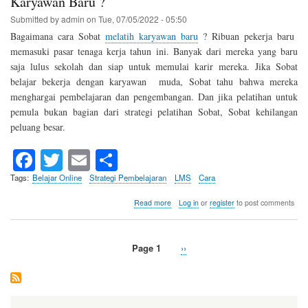
Karyawan Baru ?
Hari
Submitted by
admin
on
Tue, 07/05/2022 - 05:50
Bagaimana cara Sobat
melatih karyawan baru
? Ribuan pekerja baru
memasuki pasar tenaga kerja tahun ini. Banyak dari mereka yang baru
saja lulus sekolah dan siap untuk memulai karir mereka. Jika Sobat
belajar bekerja dengan karyawan muda, Sobat tahu bahwa mereka
menghargai pembelajaran dan pengembangan. Dan jika pelatihan untuk
pemula bukan bagian dari strategi pelatihan Sobat, Sobat kehilangan
peluang besar.
Fa
T
E
S
ce
wi
m
ha
Tags
Belajar Online
Strategi Pembelajaran
LMS
Cara
bo
tte
ail
re
about
Read more
Log in
or
register
to post comments
Mengapa
ok
r
dan
Bagaimana
Page 1
Next
››
Cara
Pagination
Sobat
page
Melatih
Karyawan
Baru
?