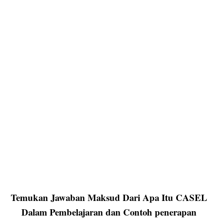
Temukan Jawaban Maksud Dari Apa Itu CASEL
Dalam Pembelajaran dan Contoh penerapan