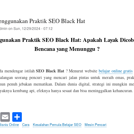
nggunakan Praktik SEO Black Hat
dmin
on
Sun, 12/29/2024 - 07:12
unakan Praktik SEO Black Hat: Apakah Layak Dicob
Bencana yang Menunggu ?
SEO Black Hat
a mendengar istilah
? Menurut website
belajar online gratis
ualangan seorang pencuri yang mencari jalan pintas untuk meraih emas, prakt
n penuh jebakan mematikan. Dalam dunia digital, strategi ini mungkin men
layaknya kembang api, efeknya hanya sesaat dan bisa meninggalkan kehancuran.
T
E
S
wi
m
ha
Bisnis Online
Cara
Kesalahan Pemula Belajar SEO
Mesin Pencari