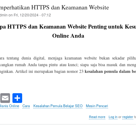
dan
mperhatikan HTTPS dan Keamanan Website
Analytics
untuk
dmin
on
Fri, 12/20/2024 - 07:12
Pengembangan
SEO
pa HTTPS dan Keamanan Website Penting untuk Kesu
Online Anda
ara tentang dunia digital, menjaga keamanan website bukan sekadar pili
yangkan rumah Anda tanpa pintu atau kunci; siapa saja bisa masuk dan men
kesalahan pemula dalam be
nginkan. Artikel ini merupakan bagian nomor 23
T
E
S
wi
m
ha
Bisnis Online
Cara
Kesalahan Pemula Belajar SEO
Mesin Pencari
tte
ail
re
about
Read more
Log in
or
register
t
Tidak
r
Memperhatikan
HTTPS