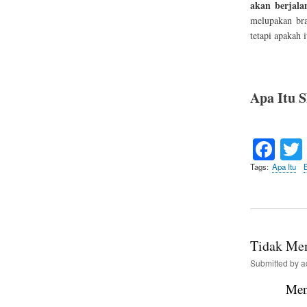
akan berjala
melupakan bra
tetapi apakah 
Apa Itu 
Fa
ce
Tags
Apa Itu
bo
ok
Tidak Me
Submitted by
a
Men