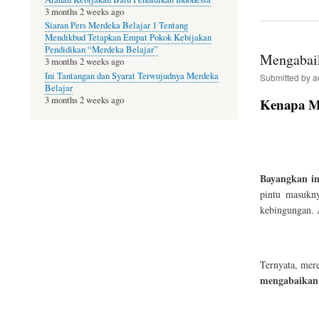
bo
3 months 2 weeks ago
ok
Siaran Pers Merdeka Belajar 1 Tentang
Mendikbud Tetapkan Empat Pokok Kebijakan
Pendidikan “Merdeka Belajar”
Mengabaik
3 months 2 weeks ago
Ini Tantangan dan Syarat Terwujudnya Merdeka
Submitted by
a
Belajar
3 months 2 weeks ago
Kenapa Me
Bayangkan in
pintu masukny
kebingungan. 
Ternyata, mer
mengabaikan 