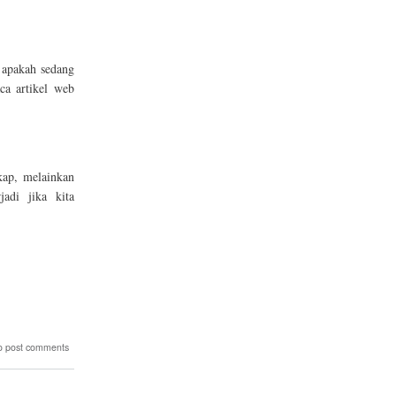
u apakah sedang
ca artikel web
ap, melainkan
adi jika kita
o post comments