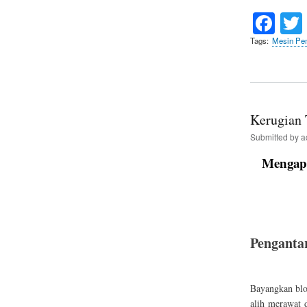
Fa
ce
Tags
Mesin Pen
bo
ok
Kerugian
Submitted by
a
Mengap
Penganta
Bayangkan blo
alih merawat 