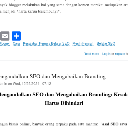
nyak blogger melakukan hal yang sama dengan konten mereka: melupakan art
sa menjadi *harta karun tersembunyi*.
T
E
S
wi
m
ha
Blogger
Cara
Kesalahan Pemula Belajar SEO
Mesin Pencari
Belajar SEO
tte
ail
re
about
Read more
Log in
or
register
t
Kerugian
r
Tidak
Menerapkan
SEO
engandalkan SEO dan Mengabaikan Branding
pada
Konten
dmin
on
Wed, 12/25/2024 - 07:12
Lama
Mengandalkan SEO dan Mengabaikan Branding: Kesal
Harus Dihindari
"Asal SEO saya
gun bisnis online, banyak orang terpaku pada satu mantra: