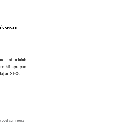
ksesan
han—ini adalah
gambil apa pun
lajar SEO
.
o post comments