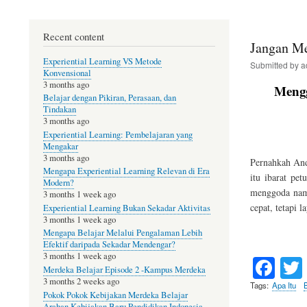
Belajar
Online
Recent content
Gratis
Jangan Me
Experiential Learning VS Metode
Submitted by
a
Konvensional
3 months ago
Mengg
Belajar dengan Pikiran, Perasaan, dan
Tindakan
3 months ago
Experiential Learning: Pembelajaran yang
Mengakar
3 months ago
Pernahkah And
Mengapa Experiential Learning Relevan di Era
itu ibarat pet
Modern?
menggoda namu
3 months 1 week ago
cepat, tetapi 
Experiential Learning Bukan Sekadar Aktivitas
3 months 1 week ago
Mengapa Belajar Melalui Pengalaman Lebih
Efektif daripada Sekadar Mendengar?
Fa
3 months 1 week ago
Merdeka Belajar Episode 2 -Kampus Merdeka
ce
3 months 2 weeks ago
Tags
Apa Itu
Pokok Pokok Kebijakan Merdeka Belajar
Arahan Kebijakan Baru Pendidikan Indonesia