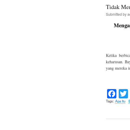
Tidak Me
Submitted by
a
Menga
Ketika berbic
keharusan. Ba
yang mereka i
Fa
ce
Tags
Apa Itu
bo
ok