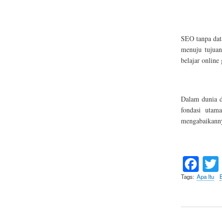
SEO tanpa data
menuju tujuan
belajar online 
Dalam dunia d
fondasi utam
mengabaikanny
Fa
ce
Tags
Apa Itu
bo
ok