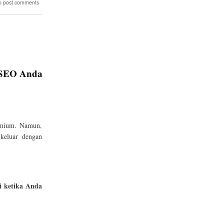
o post comments
i SEO Anda
remium. Namun,
 keluar dengan
di ketika Anda