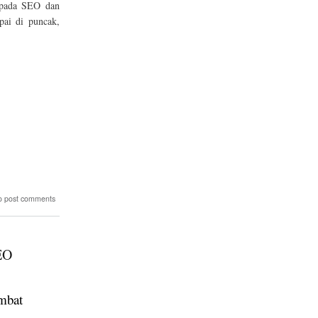
 pada SEO dan
pai di puncak,
o post comments
EO
mbat