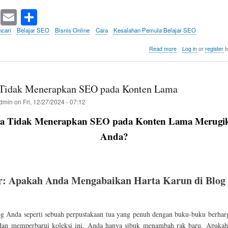
T
E
S
wi
m
ha
cari
Belajar SEO
Bisnis Online
Cara
Kesalahan Pemula Belajar SEO
tte
ail
re
about
Read more
Log in
or
register
t
Mengabaikan
r
User
Intent
 Tidak Menerapkan SEO pada Konten Lama
dmin
on
Fri, 12/27/2024 - 07:12
a Tidak Menerapkan SEO pada Konten Lama Merugik
Anda?
r: Apakah Anda Mengabaikan Harta Karun di Blog
g Anda seperti sebuah perpustakaan tua yang penuh dengan buku-buku berharga
dan memperbarui koleksi ini, Anda hanya sibuk menambah rak baru. Apakah 