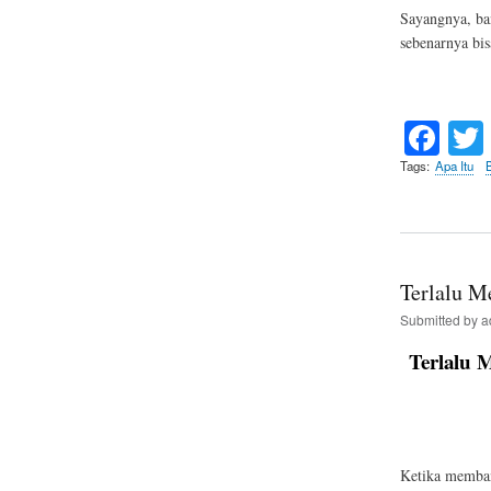
Sayangnya, ba
sebenarnya bi
Fa
ce
Tags
Apa Itu
bo
ok
Terlalu M
Submitted by
a
Terlalu 
Ketika memban