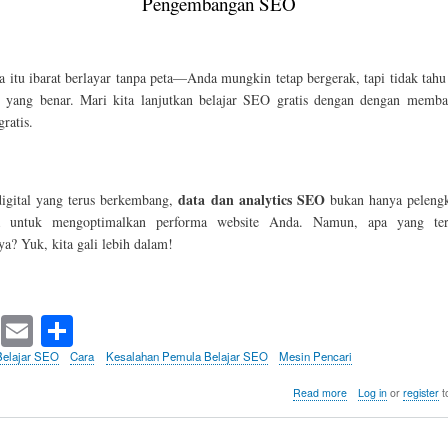
Pengembangan SEO
 itu ibarat berlayar tanpa peta—Anda mungkin tetap bergerak, tapi tidak tah
 yang benar. Mari kita lanjutkan belajar SEO gratis dengan dengan memba
gratis.
data dan analytics SEO
igital yang terus berkembang,
bukan hanya pelengk
a untuk mengoptimalkan performa website Anda. Namun, apa yang terj
a? Yuk, kita gali lebih dalam!
T
E
S
wi
m
ha
Belajar SEO
Cara
Kesalahan Pemula Belajar SEO
Mesin Pencari
tte
ail
re
about
Read more
Log in
or
register
t
Tidak
r
Menggunakan
Data