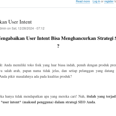
tte
ail
re
about
Read more
Log in
or
register
t
Jangan
r
Menggunakan
Praktik
SEO
an User Intent
Black
Hat
dmin
on
Sat, 12/28/2024 - 07:12
ngabaikan User Intent Bisa Menghancurkan Strateg
?
i:
Anda memiliki toko fisik yang luar biasa indah, penuh dengan produk p
a salah arah, papan nama tidak jelas, dan setiap pelanggan yang datang
Anda pikir masalahnya ada pada kualitas produk?
itulah yang terja
eka hanya tidak mendapatkan apa yang mereka cari! Nah,
*user intent* (maksud pengguna) dalam strategi SEO Anda
.