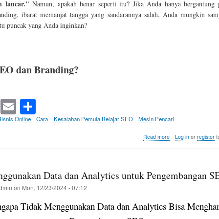
n lancar."
Namun, apakah benar seperti itu? Jika Anda hanya bergantung
nding, ibarat memanjat tangga yang sandarannya salah. Anda mungkin sam
itu puncak yang Anda inginkan?
SEO dan Branding?
T
E
S
wi
m
ha
Bisnis Online
Cara
Kesalahan Pemula Belajar SEO
Mesin Pencari
tte
ail
re
about
Read more
Log in
or
register
t
Terlalu
r
Mengandalkan
SEO
dan
nggunakan Data dan Analytics untuk Pengembangan S
Mengabaikan
Branding
dmin
on
Mon, 12/23/2024 - 07:12
gapa Tidak Menggunakan Data dan Analytics Bisa Mengha