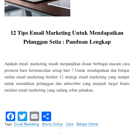
12 Tips Email Marketing Untuk Mendapatkan
Pelanggan Setia : Panduan Lengkap
Apakah email marketing masih menjanjikan disaat berbagai macam cara
promosi baru bermunculan setiap hari ? Untuk mendapatkan dan belajar
online email marketing berikut 12 strategi email marketing yang manjur
untuk menaikkan pelanggan dan subscriber yang menjadi target bisnis
melalui email marketing yang sedang sobat jalankan.
Fa
T
E
S
ce
wi
m
ha
Tags
Email Marketing
Bisnis Online
Cara
Belajar Online
bo
tte
ail
re