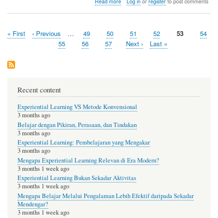
about
Read more
Log in
or
register
to post comments
12
ok
r
Tips
Email
First
« First
Previous
‹ Previous
…
Page
49
Page
50
Page
51
Page
52
Current
53
Page
54
Marketing
Pagination
page
page
Untuk
page
Page
55
Page
56
Page
57
Next
Next ›
Last
Last »
Mendapatkan
page
page
Pelanggan
Setia
Recent content
Experiential Learning VS Metode Konvensional
3 months ago
Belajar dengan Pikiran, Perasaan, dan Tindakan
3 months ago
Experiential Learning: Pembelajaran yang Mengakar
3 months ago
Mengapa Experiential Learning Relevan di Era Modern?
3 months 1 week ago
Experiential Learning Bukan Sekadar Aktivitas
3 months 1 week ago
Mengapa Belajar Melalui Pengalaman Lebih Efektif daripada Sekadar
Mendengar?
3 months 1 week ago