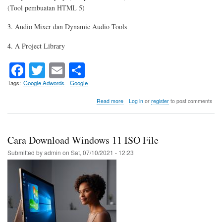
(Tool pembuatan HTML 5)
3. Audio Mixer dan Dynamic Audio Tools
4. A Project Library
Fa
T
E
S
ce
wi
m
ha
Tags
Google Adwords
Google
bo
tte
ail
re
about
Read more
Log in
or
register
to post comments
Google
ok
r
Mengumumkan
New
Ads
Cara Download Windows 11 ISO File
Creative
Studio
Submitted by
admin
on
Sat, 07/10/2021 - 12:23