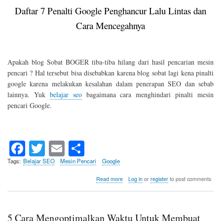
Daftar 7 Penalti Google Penghancur Lalu Lintas dan
Cara Mencegahnya
Apakah blog Sobat BOGER tiba-tiba hilang dari hasil pencarian mesin
pencari ? Hal tersebut bisa disebabkan karena blog sobat lagi kena pinalti
google karena melakukan kesalahan dalam penerapan SEO dan sebab
lainnya. Yuk
belajar seo
bagaimana cara menghindari pinalti mesin
pencari Google.
Fa
T
E
S
ce
wi
m
ha
Tags
Belajar SEO
Mesin Pencari
Google
bo
tte
ail
re
about
Read more
Log in
or
register
to post comments
7
ok
r
Macam
Penalti
Mesin
5 Cara Mengoptimalkan Waktu Untuk Membuat
Pencari