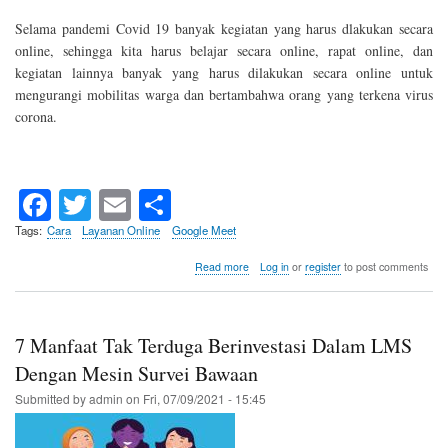
Selama pandemi Covid 19 banyak kegiatan yang harus dlakukan secara
online, sehingga kita harus belajar secara online, rapat online, dan
kegiatan lainnya banyak yang harus dilakukan secara online untuk
mengurangi mobilitas warga dan bertambahwa orang yang terkena virus
corona.
Fa
T
E
S
ce
wi
m
ha
Tags
Cara
Layanan Online
Google Meet
bo
tte
ail
re
about
Read more
Log in
or
register
to post comments
Cara
ok
r
Presentasi
Di
Google
7 Manfaat Tak Terduga Berinvestasi Dalam LMS
Meet
Dengan Mesin Survei Bawaan
Submitted by
admin
on
Fri, 07/09/2021 - 15:45