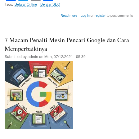
ce
wi
m
ha
Tags
Belajar Online
Belajar SEO
bo
tte
ail
re
about
Read more
Log in
or
register
to post comments
Memanfaatkan
ok
r
Search
Console
Insights
7 Macam Penalti Mesin Pencari Google dan Cara
Untuk
Meningkatkatkan
Memperbaikinya
Kualitas
Submitted by
admin
on
Mon, 07/12/2021 - 05:39
Konten