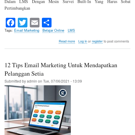
Dalam LMS Dengan Mesin Survei Built-In Yang Harus Sobat
Pertimbangkan
Fa
T
E
S
ce
wi
m
ha
Tags
Email Marketing
Belajar Online
LMS
bo
tte
ail
re
about
Read more
Log in
or
register
to post comments
7
ok
r
Manfaat
Tak
Terduga
12 Tips Email Marketing Untuk Mendapatkan
Berinvestasi
Dalam
Pelanggan Setia
LMS
Submitted by
admin
on
Tue, 07/06/2021 - 13:09
Dengan
Mesin
Survei
Bawaan