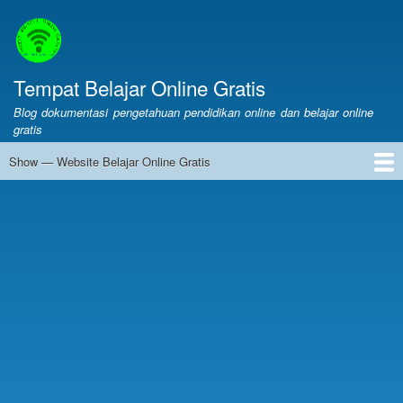
Skip
to
main
content
Tempat Belajar Online Gratis
Blog dokumentasi pengetahuan pendidikan online dan belajar online
gratis
Show — Website Belajar Online Gratis
Website
Belajar
Web Belajar Online Gratis
Pendidikan
Merdeka Belajar
LMS
Layanan Online
Belajar Online
Online
Gratis