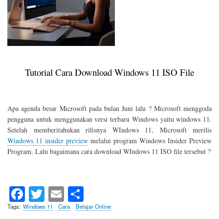
Tutorial Cara Download Windows 11 ISO File
Apa agenda besar Microsoft pada bulan Juni lalu ? Microsoft menggoda
pengguna untuk menggunakan versi terbaru Windows yaitu windows 11.
Setelah memberitahukan rilisnya WIndows 11, Microsoft merilis
Windows 11 insider preview
melalui program Windows Insider Preview
Program. Lalu bagaimana cara download WIndows 11 ISO file tersebut ?
Fa
T
E
S
ce
wi
m
ha
Tags
Windows 11
Cara
Belajar Online