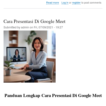
bo
tte
ail
re
about
Read more
Log in
or
register
to post comments
Cara
ok
r
Download
Windows
11
Cara Presentasi Di Google Meet
ISO
File
Submitted by
admin
on
Fri, 07/09/2021 - 19:27
Panduan Lengkap Cara Presentasi Di Google Meet