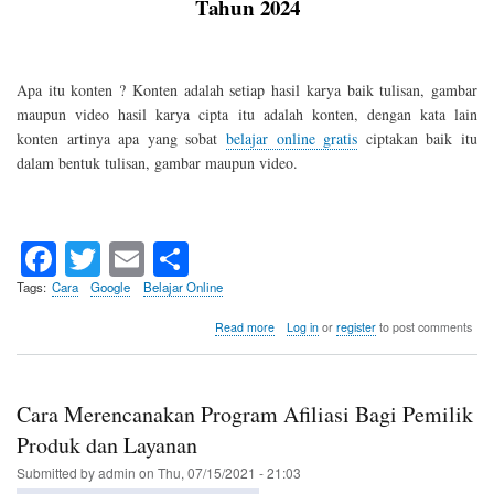
Tahun 2024
Apa itu konten ? Konten adalah setiap hasil karya baik tulisan, gambar
maupun video hasil karya cipta itu adalah konten, dengan kata lain
konten artinya apa yang sobat
belajar online gratis
ciptakan baik itu
dalam bentuk tulisan, gambar maupun video.
Fa
T
E
S
ce
wi
m
ha
Tags
Cara
Google
Belajar Online
bo
tte
ail
re
about
Read more
Log in
or
register
to post comments
10
ok
r
Cara
Memonetisasi
Konten
Cara Merencanakan Program Afiliasi Bagi Pemilik
Tahun
2021
Produk dan Layanan
Submitted by
admin
on
Thu, 07/15/2021 - 21:03