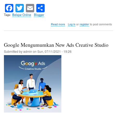
Fa
T
E
S
ce
wi
m
ha
Tags
Belajar Online
Blogger
bo
tte
ail
re
about
Read more
Log in
or
register
to post comments
5
ok
r
Cara
Mengoptimalkan
Waktu
Google Mengumumkan New Ads Creative Studio
Untuk
Membuat
Submitted by
admin
on
Sun, 07/11/2021 - 19:26
Konten
Menyenangkan
dan
Efisien