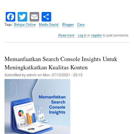
Fa
T
E
S
ce
wi
m
ha
Tags
Belajar Online
Media Sosial
Blogger
Cara
bo
tte
ail
re
about
Read more
Log in
or
register
to post comments
Cara
ok
r
Merencanakan
Program
Afiliasi
Memanfaatkan Search Console Insights Untuk
Bagi
Pemilik
Meningkatkatkan Kualitas Konten
Produk
Submitted by
admin
on
Mon, 07/12/2021 - 23:15
dan
Layanan